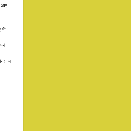
ै और
ए भी
ाफी
 के साथ