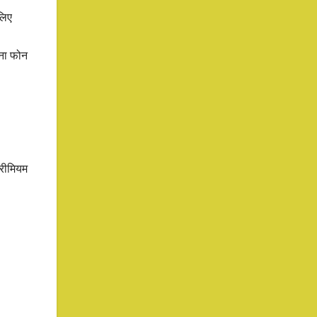
लिए
िना फोन
्रीमियम