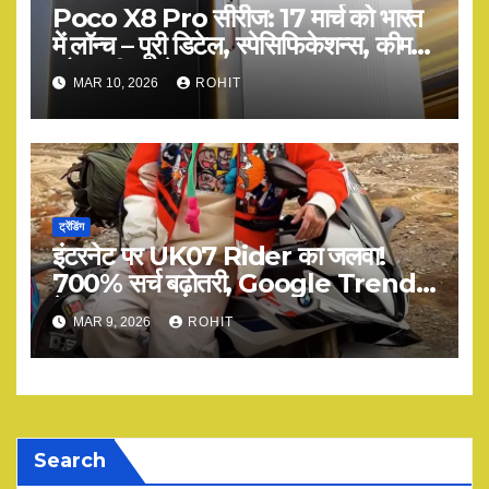
Poco X8 Pro सीरीज: 17 मार्च को भारत
में लॉन्च – पूरी डिटेल, स्पेसिफिकेशन्स, कीमत
और सभी अपडेट्स
MAR 10, 2026
ROHIT
ट्रेंडिंग
इंटरनेट पर UK07 Rider का जलवा!
700% सर्च बढ़ोतरी, Google Trends
में टॉप
MAR 9, 2026
ROHIT
Search