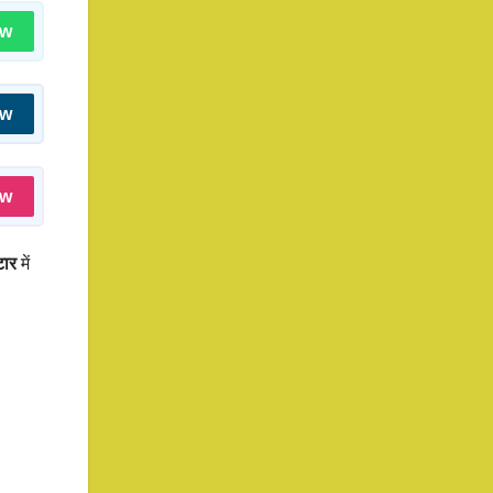
ow
ow
ow
टार
में