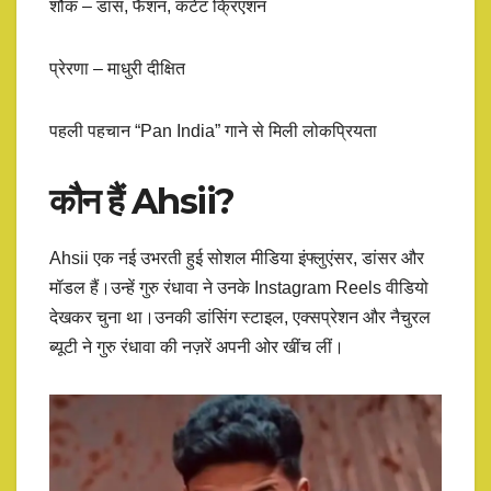
शौक – डांस, फैशन, कंटेंट क्रिएशन
प्रेरणा – माधुरी दीक्षित
पहली पहचान “Pan India” गाने से मिली लोकप्रियता
कौन हैं Ahsii?
Ahsii एक नई उभरती हुई सोशल मीडिया इंफ्लुएंसर, डांसर और
मॉडल हैं।उन्हें गुरु रंधावा ने उनके Instagram Reels वीडियो
देखकर चुना था।उनकी डांसिंग स्टाइल, एक्सप्रेशन और नैचुरल
ब्यूटी ने गुरु रंधावा की नज़रें अपनी ओर खींच लीं।