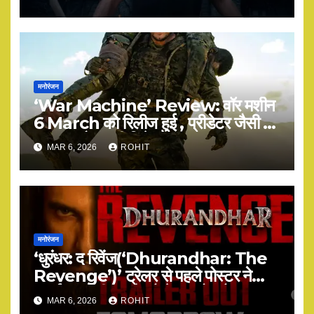
मनोरंजन
‘War Machine’ Review: वॉर मशीन
6 March को रिलीज हुई , प्रीडेटर जैसी है
या कुछ और? पूरी डिटेल
MAR 6, 2026
ROHIT
मनोरंजन
‘धुरंधर: द रिवेंज(‘Dhurandhar: The
Revenge’)’ ट्रेलर से पहले पोस्टर ने
मचाई सनसनी – कौन है ये अननोन मैन?
MAR 6, 2026
ROHIT