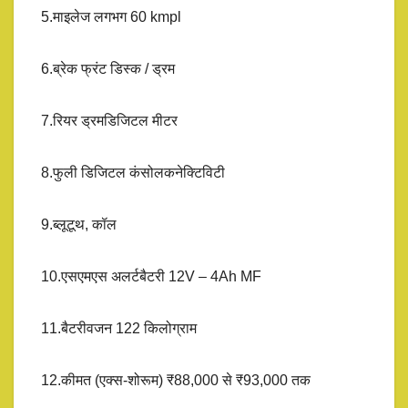
5.माइलेज लगभग 60 kmpl
6.ब्रेक फ्रंट डिस्क / ड्रम
7.रियर ड्रमडिजिटल मीटर
8.फुली डिजिटल कंसोलकनेक्टिविटी
9.ब्लूटूथ, कॉल
10.एसएमएस अलर्टबैटरी 12V – 4Ah MF
11.बैटरीवजन 122 किलोग्राम
12.कीमत (एक्स-शोरूम) ₹88,000 से ₹93,000 तक