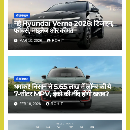
ऑटोमोबाइल
नई Hyundai Verna 2026: डिजाइन,
फीचर्स, माइलेज और कीमत
MAR 10, 2026
ROHIT
ऑटोमोबाइल
धमाका! निसान ने 5.65 लाख में लॉन्च की ये
7-सीटर MPV, ईको की नींद होगी खराब?
FEB 18, 2026
ROHIT