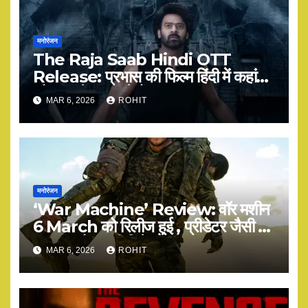
मनोरंजन
The Raja Saab Hindi OTT
Release: प्रभास की फिल्म हिंदी में कहां
और कब देख सकते हैं?
MAR 6, 2026
ROHIT
मनोरंजन
‘War Machine’ Review: वॉर मशीन
6 March को रिलीज हुई , प्रीडेटर जैसी है
या कुछ और? पूरी डिटेल
MAR 6, 2026
ROHIT