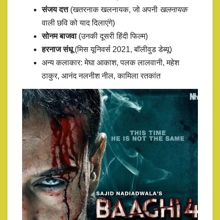
संजय दत्त
(खतरनाक खलनायक, जो अपनी
खलनायक
वाली छवि को याद दिलाएंगे)
सोनम बाजवा
(उनकी दूसरी हिंदी फिल्म)
हरनाज संधू
(मिस यूनिवर्स 2021, बॉलीवुड डेब्यू)
अन्य कलाकार: मेघा आकाश, पलक लालवानी, महेश
ठाकुर, आनंद नलनीश नील, कामिला रतकांत