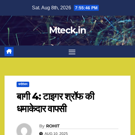
Skip
Sat. Aug 8th, 2026
7:55:46 PM
to
content
Mteck.in
मनोरंजन
बागी 4: टाइगर श्रॉफ की
धमाकेदार वापसी
By
ROHIT
AUG 10, 2025