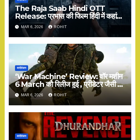
The Raja Saab Hindi OTT
Release: प्रभास की फिल्म हिंदी में कहां
और कब देख सकते हैं?
MAR 6, 2026
ROHIT
मनोरंजन
‘War Machine’ Review: वॉर मशीन
6 March को रिलीज हुई , प्रीडेटर जैसी है
या कुछ और? पूरी डिटेल
MAR 6, 2026
ROHIT
मनोरंजन