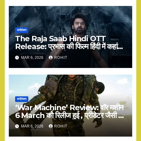
मनोरंजन
The Raja Saab Hindi OTT
Release: प्रभास की फिल्म हिंदी में कहां
और कब देख सकते हैं?
MAR 6, 2026
ROHIT
मनोरंजन
‘War Machine’ Review: वॉर मशीन
6 March को रिलीज हुई , प्रीडेटर जैसी है
या कुछ और? पूरी डिटेल
MAR 6, 2026
ROHIT